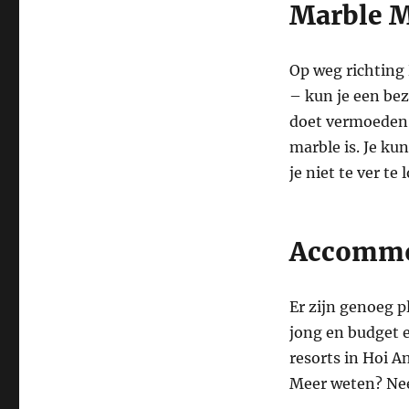
Marble 
Op weg richting
– kun je een be
doet vermoeden 
marble is. Je ku
je niet te ver t
Accommo
Er zijn genoeg p
jong en budget e
resorts in Hoi A
Meer weten? Nee