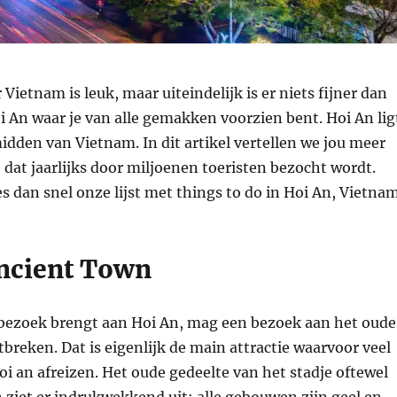
Vietnam is leuk, maar uiteindelijk is er niets fijner dan
 An waar je van alle gemakken voorzien bent. Hoi An lig
idden van Vietnam. In dit artikel vertellen we jou meer
e dat jaarlijks door miljoenen toeristen bezocht wordt.
 dan snel onze lijst met things to do in Hoi An, Vietnam
ncient Town
bezoek brengt aan Hoi An, mag een bezoek aan het oude
tbreken. Dat is eigenlijk de main attractie waarvoor veel
oi an afreizen. Het oude gedeelte van het stadje oftewel
ziet er indrukwekkend uit: alle gebouwen zijn geel en