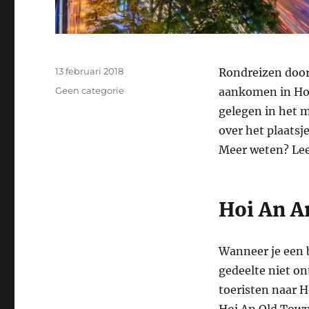
Geplaatst
13 februari 2018
Rondreizen door 
op
Categorieën
Geen categorie
aankomen in Hoi
gelegen in het m
over het plaatsj
Meer weten? Lees
Hoi An A
Wanneer je een 
gedeelte niet on
toeristen naar H
Hoi An Old Town 