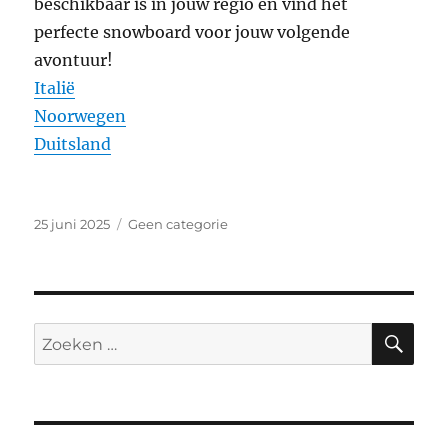
beschikbaar is in jouw regio en vind het
perfecte snowboard voor jouw volgende
avontuur!
Italië
Noorwegen
Duitsland
Geplaatst
Categorieën
25 juni 2025
Geen categorie
op
ZO
Zoeken
naar: