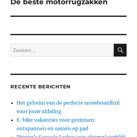
De beste motorrugzakken
Volgend
bericht:
ZO
Zoeken
naar:
RECENTE BERICHTEN
Het geheim van de perfecte snowboardbril
voor jouw afdaling
E-bike vakanties voor gezinnen:
ontspannen en samen op pad
Disney’s Sequoia Lodge: een sfeervol verblijf