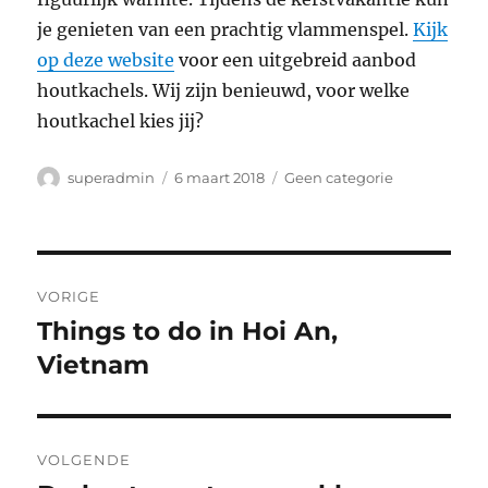
je genieten van een prachtig vlammenspel.
Kijk
op deze website
voor een uitgebreid aanbod
houtkachels. Wij zijn benieuwd, voor welke
houtkachel kies jij?
Auteur
Geplaatst
Categorieën
superadmin
6 maart 2018
Geen categorie
op
Bericht
VORIGE
navigatie
Things to do in Hoi An,
Vorig
bericht:
Vietnam
VOLGENDE