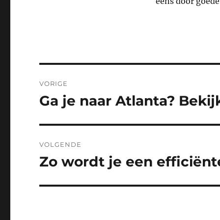
eens door goed
Bericht
VORIGE
navigatie
Ga je naar Atlanta? Bekijk
Vorig
bericht:
VOLGENDE
Zo wordt je een efficiënt
Volgend
bericht: