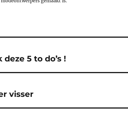
e modeontwerpers gemaakt is.
 deze 5 to do’s !
er visser