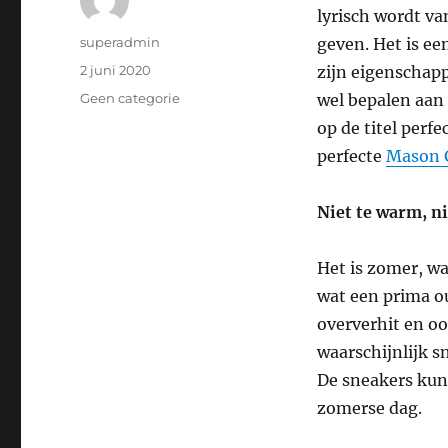
lyrisch wordt va
Auteur
superadmin
geven. Het is ee
Geplaatst
2 juni 2020
zijn eigenschapp
op
Categorieën
Geen categorie
wel bepalen aan
op de titel perf
perfecte
Mason 
Niet te warm, ni
Het is zomer, wa
wat een prima out
oververhit en oo
waarschijnlijk s
De sneakers kunn
zomerse dag.